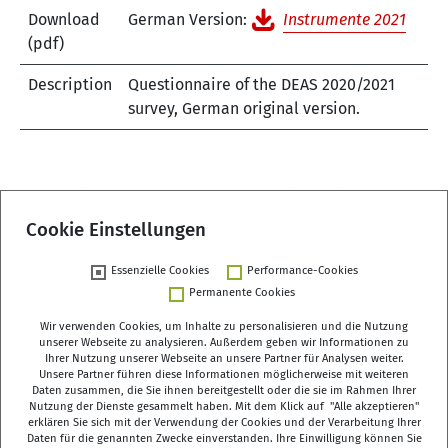
Download
German Version:
Instrumente 2021
(pdf)
Description
Questionnaire of the DEAS 2020/2021
survey, German original version.
An overview of all
DEAS
-related DOIs is provided on our
DOI summary page
.
Cookie Einstellungen
Essenzielle Cookies
Performance-Cookies
Permanente Cookies
Wir verwenden Cookies, um Inhalte zu personalisieren und die Nutzung
unserer Webseite zu analysieren. Außerdem geben wir Informationen zu
Ihrer Nutzung unserer Webseite an unsere Partner für Analysen weiter.
Unsere Partner führen diese Informationen möglicherweise mit weiteren
Deutsches Zentrum für Altersfragen (DZA)
Daten zusammen, die Sie ihnen bereitgestellt oder die sie im Rahmen Ihrer
Manfred-von-Richthofen-Straße 2
Nutzung der Dienste gesammelt haben. Mit dem Klick auf "Alle akzeptieren"
erklären Sie sich mit der Verwendung der Cookies und der Verarbeitung Ihrer
12101 Berlin
Daten für die genannten Zwecke einverstanden. Ihre Einwilligung können Sie