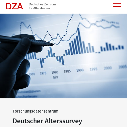
Springe zum Hauptinhalt
Forschungsdatenzentrum
Deutscher Alterssurvey