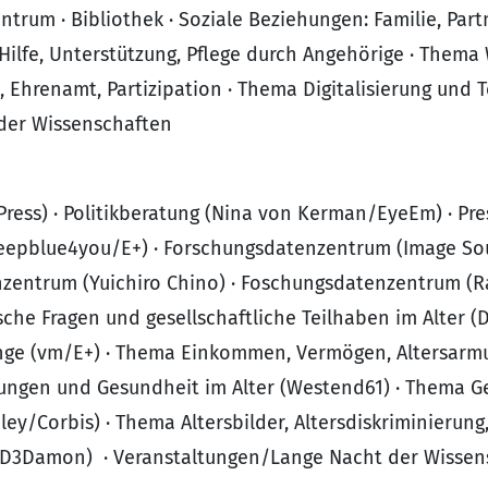
trum · Bibliothek · Soziale Beziehungen: Familie, Part
 Hilfe, Unterstützung, Pflege durch Angehörige · Them
 Ehrenamt, Partizipation · Thema Digitalisierung und T
der Wissenschaften
ress) · Politikberatung (Nina von Kerman/EyeEm) · P
deepblue4you/E+) · Forschungsdatenzentrum (Image So
enzentrum (Yuichiro Chino) · Foschungsdatenzentrum (
e Fragen und gesellschaftliche Teilhaben im Alter (D
nge (vm/E+) · Thema Einkommen, Vermögen, Altersarm
ungen und Gesundheit im Alter (Westend61) · Thema G
ey/Corbis) · Thema Altersbilder, Altersdiskriminierung
 (D3Damon) · Veranstaltungen/Lange Nacht der Wissen