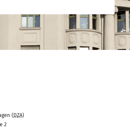
agen (
DZA
)
e 2