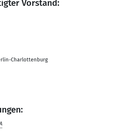
igter Vorstand:
erlin-Charlottenburg
ungen:
A