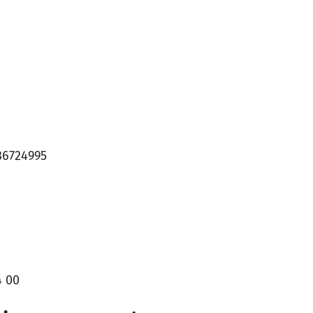
36724995
4 00