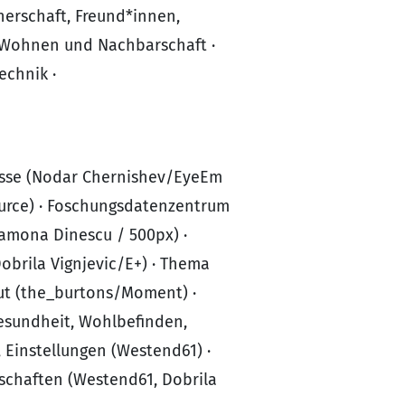
nerschaft, Freund*innen,
a Wohnen und Nachbarschaft ·
echnik ·
resse (Nodar Chernishev/EyeEm
urce) · Foschungsdatenzentrum
Ramona Dinescu / 500px) ·
obrila Vignjevic/E+) · Thema
ut (the_burtons/Moment) ·
esundheit, Wohlbefinden,
, Einstellungen (Westend61) ·
schaften (Westend61, Dobrila