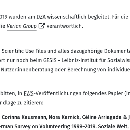
2019 wurden am
DZA
wissenschaftlich begleitet. Für di
die
Verian Group
verantwortlich.
 Scientific Use Files und alles dazugehörige Dokument
ort nur noch beim GESIS - Leibniz-Institut für Sozialwi
 Nutzer:innenberatung oder Berechnung von individu
bitten, in
FWS
-Veröffentlichungen folgendes Papier (i
dlage zu zitieren:
, Corinna Kausmann, Nora Karnick, Céline Arriagada & J
erman Survey on Volunteering 1999–2019. Soziale Welt, 7