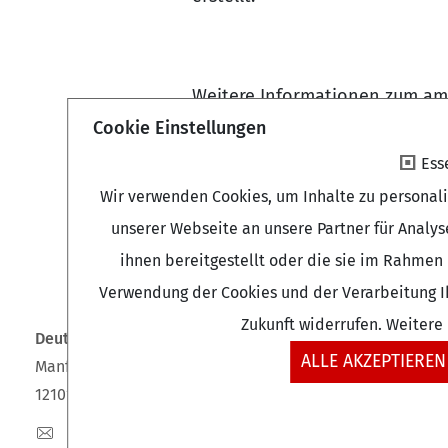
Weitere Informationen zum a
Cookie Einstellungen
Ess
Wir verwenden Cookies, um Inhalte zu personal
unserer Webseite an unsere Partner für Analy
ihnen bereitgestellt oder die sie im Rahmen 
Verwendung der Cookies und der Verarbeitung Ih
Zukunft widerrufen. Weitere
Deutsches Zentrum für Altersfragen (DZA)
ALLE AKZEPTIEREN
Manfred-von-Richthofen-Straße 2
12101 Berlin
dza-berlin
dza
de
+49 (0)30 - 260740-0