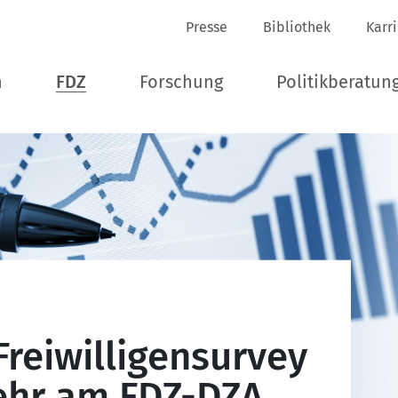
Presse
Bibliothek
Karr
n
FDZ
Forschung
Politikberatun
Freiwilligensurvey
mehr am FDZ-DZA