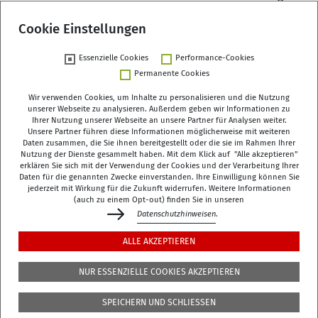
allgemeinverständlich präsentiert.
Cookie Einstellungen
Weiterlesen
Essenzielle Cookies
Performance-Cookies
Permanente Cookies
Wir verwenden Cookies, um Inhalte zu personalisieren und die Nutzung
unserer Webseite zu analysieren. Außerdem geben wir Informationen zu
Ihrer Nutzung unserer Webseite an unsere Partner für Analysen weiter.
Deutsches Zentrum für Altersfragen (DZA)
Unsere Partner führen diese Informationen möglicherweise mit weiteren
Daten zusammen, die Sie ihnen bereitgestellt oder die sie im Rahmen Ihrer
Manfred-von-Richthofen-Straße 2
Nutzung der Dienste gesammelt haben. Mit dem Klick auf "Alle akzeptieren"
12101 Berlin
erklären Sie sich mit der Verwendung der Cookies und der Verarbeitung Ihrer
Daten für die genannten Zwecke einverstanden. Ihre Einwilligung können Sie
jederzeit mit Wirkung für die Zukunft widerrufen. Weitere Informationen
dza-berlin
dza
de
(auch zu einem Opt-out) finden Sie in unseren
Datenschutzhinweisen
.
+49 (0)30 - 260740-0
ALLE AKZEPTIEREN
+49 (0)30 - 260740-33
NUR ESSENZIELLE COOKIES AKZEPTIEREN
Die Bibliothek befindet sich in der 3. Etage des
DZA
,
SPEICHERN UND SCHLIESSEN
Manfred-von-Richthofen-Str./Ecke Dudenstr.