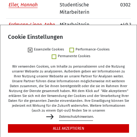
Eller, Hannah
Studentische
030260
Mitarbeiterin
Erdmann-Linge, Anke
Mitarbeiterin
+49 30 
Forschungsdatenzentrum
Cookie Einstellungen
1
Essenzielle Cookies
Performance-Cookies
Permanente Cookies
Wir verwenden Cookies, um Inhalte zu personalisieren und die Nutzung
unserer Webseite zu analysieren. Außerdem geben wir Informationen zu
Ihrer Nutzung unserer Webseite an unsere Partner für Analysen weiter.
Unsere Partner führen diese Informationen möglicherweise mit weiteren
Deutsches Zentrum für Altersfragen (DZA)
Daten zusammen, die Sie ihnen bereitgestellt oder die sie im Rahmen Ihrer
Manfred-von-Richthofen-Straße 2
Nutzung der Dienste gesammelt haben. Mit dem Klick auf "Alle akzeptieren"
erklären Sie sich mit der Verwendung der Cookies und der Verarbeitung Ihrer
12101 Berlin
Daten für die genannten Zwecke einverstanden. Ihre Einwilligung können Sie
jederzeit mit Wirkung für die Zukunft widerrufen. Weitere Informationen
dza-berlin
dza
de
(auch zu einem Opt-out) finden Sie in unseren
Datenschutzhinweisen
.
+49 (0)30 - 260740-0
ALLE AKZEPTIEREN
+49 (0)30 - 260740-33