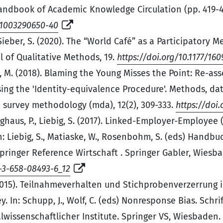
andbook of Academic Knowledge Circulation (pp. 419-4
781003290650-40
Sieber, S. (2020). The “World Café” as a Participatory M
l of Qualitative Methods, 19.
https://doi.org/10.1177/16
 M. (2018). Blaming the Young Misses the Point: Re-ass
ing the 'Identity-equivalence Procedure'. Methods, data
survey methodology (mda), 12(2), 309-333.
https://doi
haus, P., Liebig, S. (2017). Linked-Employer-Employee 
n: Liebig, S., Matiaske, W., Rosenbohm, S. (eds) Handb
pringer Reference Wirtschaft . Springer Gabler, Wiesb
8-3-658-08493-6_12
 (2015). Teilnahmeverhalten und Stichprobenverzerrung
. In: Schupp, J., Wolf, C. (eds) Nonresponse Bias. Schri
lwissenschaftlicher Institute. Springer VS, Wiesbaden.