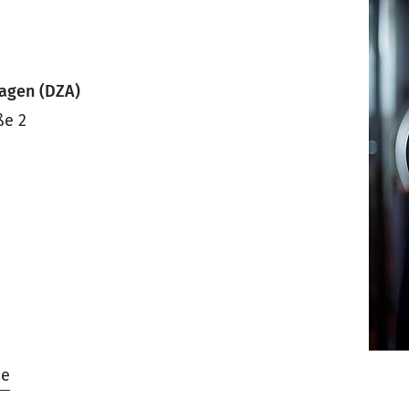
ragen (DZA)
ße 2
de