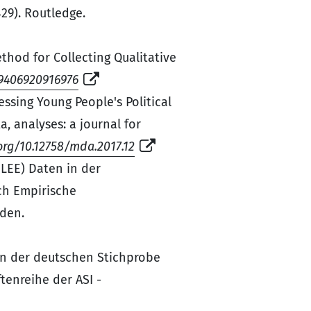
29). Routledge.
ethod for Collecting Qualitative
09406920916976
essing Young People's Political
, analyses: a journal for
.org/10.12758/mda.2017.12
(LEE) Daten in der
uch Empirische
aden.
 in der deutschen Stichprobe
ftenreihe der ASI -