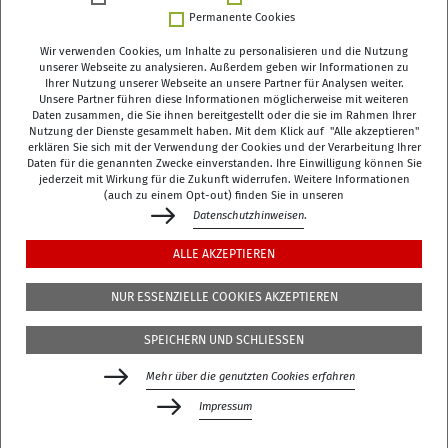
Permanente Cookies
Wir verwenden Cookies, um Inhalte zu personalisieren und die Nutzung
unserer Webseite zu analysieren. Außerdem geben wir Informationen zu
Ihrer Nutzung unserer Webseite an unsere Partner für Analysen weiter.
Unsere Partner führen diese Informationen möglicherweise mit weiteren
Deutsches Zentrum für Altersfragen (DZA)
Daten zusammen, die Sie ihnen bereitgestellt oder die sie im Rahmen Ihrer
Manfred-von-Richthofen-Straße 2
Nutzung der Dienste gesammelt haben. Mit dem Klick auf "Alle akzeptieren"
erklären Sie sich mit der Verwendung der Cookies und der Verarbeitung Ihrer
12101 Berlin
Daten für die genannten Zwecke einverstanden. Ihre Einwilligung können Sie
jederzeit mit Wirkung für die Zukunft widerrufen. Weitere Informationen
dza-berlin
dza
de
(auch zu einem Opt-out) finden Sie in unseren
Datenschutzhinweisen
.
+49 (0)30 - 260740-0
ALLE AKZEPTIEREN
+49 (0)30 - 260740-33
NUR ESSENZIELLE COOKIES AKZEPTIEREN
Die Bibliothek befindet sich in der 3. Etage des
DZA
,
SPEICHERN UND SCHLIESSEN
Manfred-von-Richthofen-Str./Ecke Dudenstr.
Mehr über die genutzten Cookies erfahren
Gefördert durch das Bundesministerium für Bildung,
Familie, Senioren, Frauen und Jugend (BMBFSFJ)
Impressum