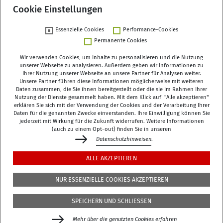
Deutscher Alterssurvey
Cookie Einstellungen
Essenzielle Cookies
Performance-Cookies
Permanente Cookies
Wir verwenden Cookies, um Inhalte zu personalisieren und die Nutzung
unserer Webseite zu analysieren. Außerdem geben wir Informationen zu
Ihrer Nutzung unserer Webseite an unsere Partner für Analysen weiter.
Unsere Partner führen diese Informationen möglicherweise mit weiteren
Deutsches Zentrum für Altersfragen (DZA)
Daten zusammen, die Sie ihnen bereitgestellt oder die sie im Rahmen Ihrer
Manfred-von-Richthofen-Straße 2
Nutzung der Dienste gesammelt haben. Mit dem Klick auf "Alle akzeptieren"
erklären Sie sich mit der Verwendung der Cookies und der Verarbeitung Ihrer
12101 Berlin
Daten für die genannten Zwecke einverstanden. Ihre Einwilligung können Sie
jederzeit mit Wirkung für die Zukunft widerrufen. Weitere Informationen
dza-berlin
dza
de
(auch zu einem Opt-out) finden Sie in unseren
Datenschutzhinweisen
.
+49 (0)30 - 260740-0
ALLE AKZEPTIEREN
+49 (0)30 - 260740-33
NUR ESSENZIELLE COOKIES AKZEPTIEREN
Die Bibliothek befindet sich in der 3. Etage des
DZA
,
SPEICHERN UND SCHLIESSEN
Manfred-von-Richthofen-Str./Ecke Dudenstr.
Mehr über die genutzten Cookies erfahren