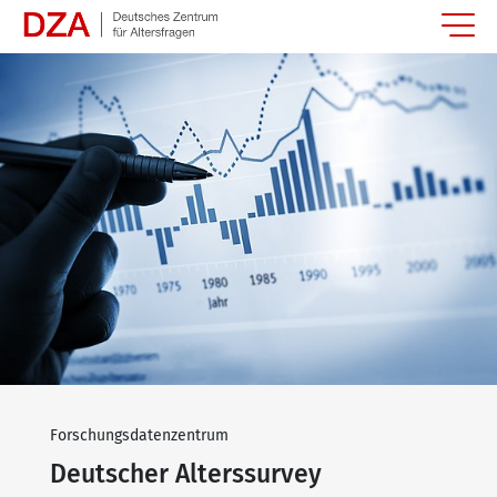
Springe zum Hauptinhalt
Forschungsdatenzentrum
Deutscher Alterssurvey