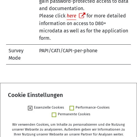
gain password-protected access to data
and documentation.
Please click
here
for more detailed
information on access to D80+
microdata as well as for the application
form.
Survey
PAPI/CATI/CAPI-per-phone
Mode
An overview of all D80+ related DOIs is provided on our
DOI summary page
.
Cookie Einstellungen
Essenzielle Cookies
Performance-Cookies
Permanente Cookies
Wir verwenden Cookies, um Inhalte zu personalisieren und die Nutzung
unserer Webseite zu analysieren. Außerdem geben wir Informationen zu
Ihrer Nutzung unserer Webseite an unsere Partner für Analysen weiter.