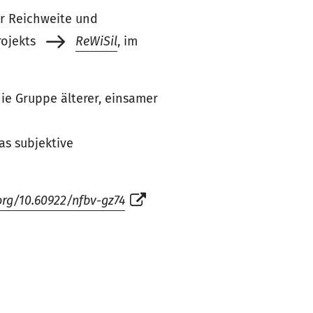
ur Reichweite und
rojekts
ReWiSil
, im
 die Gruppe älterer, einsamer
as subjektive
.org/10.60922/nfbv-gz74