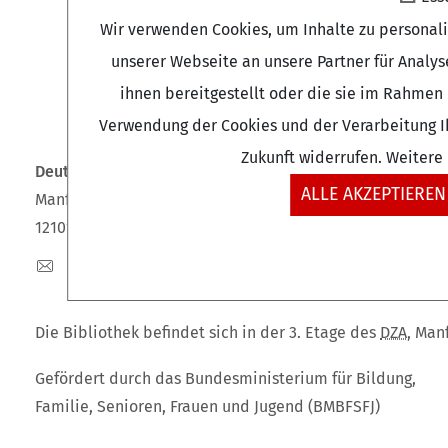
Wir verwenden Cookies, um Inhalte zu personal
unserer Webseite an unsere Partner für Analy
ihnen bereitgestellt oder die sie im Rahmen 
Verwendung der Cookies und der Verarbeitung Ih
Zukunft widerrufen. Weitere
Deutsches Zentrum für Altersfragen (DZA)
ALLE AKZEPTIEREN
Manfred-von-Richthofen-Straße 2
12101 Berlin
dza-berlin
dza
de
+49 (0)30 - 260740-0
Die Bibliothek befindet sich in der 3. Etage des
DZA
, Man
Gefördert durch das Bundesministerium für Bildung,
Familie, Senioren, Frauen und Jugend (BMBFSFJ)