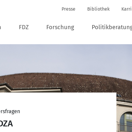
Presse
Bibliothek
Karr
n
FDZ
Forschung
Politikberatun
ersfragen
DZA