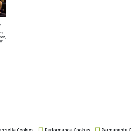
e
es
ren,
er
enzielle Cookies
Performance-Cookies
Permanente C