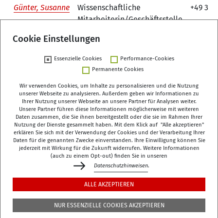
Günter, Susanne
Wissenschaftliche
+49 30 
Mitarbeiterin/Geschäftsstelle
Nationale Demenzstrategie
Cookie Einstellungen
1
Essenzielle Cookies
Performance-Cookies
Permanente Cookies
Wir verwenden Cookies, um Inhalte zu personalisieren und die Nutzung
unserer Webseite zu analysieren. Außerdem geben wir Informationen zu
Ihrer Nutzung unserer Webseite an unsere Partner für Analysen weiter.
Unsere Partner führen diese Informationen möglicherweise mit weiteren
Deutsches Zentrum für Altersfragen (DZA)
Daten zusammen, die Sie ihnen bereitgestellt oder die sie im Rahmen Ihrer
Manfred-von-Richthofen-Straße 2
Nutzung der Dienste gesammelt haben. Mit dem Klick auf "Alle akzeptieren"
erklären Sie sich mit der Verwendung der Cookies und der Verarbeitung Ihrer
12101 Berlin
Daten für die genannten Zwecke einverstanden. Ihre Einwilligung können Sie
jederzeit mit Wirkung für die Zukunft widerrufen. Weitere Informationen
dza-berlin
dza
de
(auch zu einem Opt-out) finden Sie in unseren
Datenschutzhinweisen
.
+49 (0)30 - 260740-0
ALLE AKZEPTIEREN
+49 (0)30 - 260740-33
NUR ESSENZIELLE COOKIES AKZEPTIEREN
Die Bibliothek befindet sich in der 3. Etage des
DZA
,