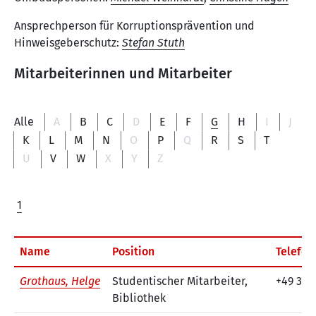
Ansprechperson für Korruptionsprävention und
Hinweisgeberschutz:
Stefan Stuth
Mitarbeiterinnen und Mitarbeiter
Alle
A
B
C
D
E
F
G
H
I
J
K
L
M
N
O
P
Q
R
S
T
U
V
W
X
Y
Z
1
Name
Position
Telefo
Grothaus, Helge
Studentischer Mitarbeiter,
+49 30 
Bibliothek