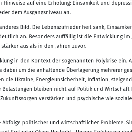
h Hinweise auf eine Erholung: Einsamkeit und depres
ieder dem Ausgangsniveau an.
n anderes Bild. Die Lebenszufriedenheit sank, Einsamke
utlich an. Besonders auffällig ist die Entwicklung im 
stärker aus als in den Jahren zuvor.
klung in den Kontext der sogenannten Polykrise ein. An
es dabei um die anhaltende Überlagerung mehrerer gese
gen die Ukraine, Energieunsicherheit, Inflation, steig
he Belastungen bleiben nicht auf Politik und Wirtschaf
, Zukunftssorgen verstärken und psychische wie sozial
ne Abfolge politischer und wirtschaftlicher Probleme. 
 sagt Erstautor Oliver Huxhold. „Unsere Ergebnisse deu