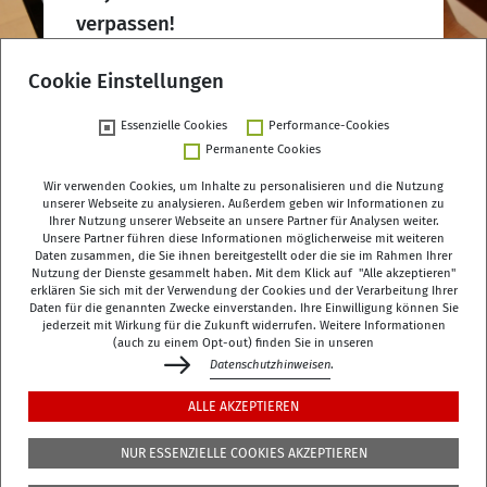
verpassen!
DZA-Newsletter abonnieren
Cookie Einstellungen
Essenzielle Cookies
Performance-Cookies
Permanente Cookies
Wir verwenden Cookies, um Inhalte zu personalisieren und die Nutzung
unserer Webseite zu analysieren. Außerdem geben wir Informationen zu
Ihrer Nutzung unserer Webseite an unsere Partner für Analysen weiter.
Deutsches Zentrum für Altersfragen (DZA)
Unsere Partner führen diese Informationen möglicherweise mit weiteren
Daten zusammen, die Sie ihnen bereitgestellt oder die sie im Rahmen Ihrer
Manfred-von-Richthofen-Straße 2
Nutzung der Dienste gesammelt haben. Mit dem Klick auf "Alle akzeptieren"
12101 Berlin
erklären Sie sich mit der Verwendung der Cookies und der Verarbeitung Ihrer
Daten für die genannten Zwecke einverstanden. Ihre Einwilligung können Sie
jederzeit mit Wirkung für die Zukunft widerrufen. Weitere Informationen
dza-berlin
dza
de
(auch zu einem Opt-out) finden Sie in unseren
Datenschutzhinweisen
.
+49 (0)30 - 260740-0
ALLE AKZEPTIEREN
+49 (0)30 - 260740-33
NUR ESSENZIELLE COOKIES AKZEPTIEREN
Die Bibliothek befindet sich in der 3. Etage des
DZA
,