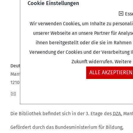
Cookie Einstellungen
Ess
Wir verwenden Cookies, um Inhalte zu personal
unserer Webseite an unsere Partner für Analy
ihnen bereitgestellt oder die sie im Rahmen 
Verwendung der Cookies und der Verarbeitung Ih
Zukunft widerrufen. Weitere
Deutsches Zentrum für Altersfragen (DZA)
ALLE AKZEPTIEREN
Manfred-von-Richthofen-Straße 2
12101 Berlin
dza-berlin
dza
de
+49 (0)30 - 260740-0
Die Bibliothek befindet sich in der 3. Etage des
DZA
, Man
Gefördert durch das Bundesministerium für Bildung,