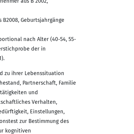
lnehmer aus B 2002,
s B2008, Geburtsjahrgänge
ortional nach Alter (40-54, 55-
erstichprobe der in
).
 zu ihrer Lebenssituation
estand, Partnerschaft, Familie
tätigkeiten und
schaftliches Verhalten,
ürftigkeit, Einstellungen,
ionstest zur Bestimmung des
r kognitiven