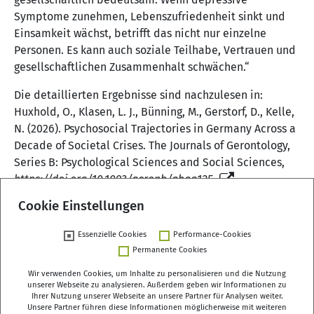
Symptome zunehmen, Lebenszufriedenheit sinkt und
Einsamkeit wächst, betrifft das nicht nur einzelne
Personen. Es kann auch soziale Teilhabe, Vertrauen und
gesellschaftlichen Zusammenhalt schwächen.“
Die detaillierten Ergebnisse sind nachzulesen in:
Huxhold, O., Klasen, L. J., Bünning, M., Gerstorf, D., Kelle,
N. (2026). Psychosocial Trajectories in Germany Across a
Decade of Societal Crises. The Journals of Gerontology,
Series B: Psychological Sciences and Social Sciences,
https://doi.org/10.1093/geronb/gbag125
Cookie Einstellungen
Essenzielle Cookies
Performance-Cookies
Zurück
Permanente Cookies
Wir verwenden Cookies, um Inhalte zu personalisieren und die Nutzung
unserer Webseite zu analysieren. Außerdem geben wir Informationen zu
Ihrer Nutzung unserer Webseite an unsere Partner für Analysen weiter.
Unsere Partner führen diese Informationen möglicherweise mit weiteren
Deutsches Zentrum für Altersfragen (DZA)