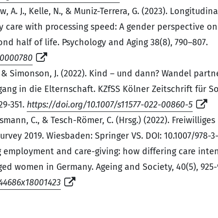
w, A. J., Kelle, N., & Muniz-Terrera, G. (2023). Longitudi
y care with processing speed: A gender perspective on 
ond half of life. Psychology and Aging 38(8), 790–807.
ag0000780
, & Simonson, J. (2022). Kind – und dann? Wandel partn
ng in die Elternschaft. KZfSS Kölner Zeitschrift für S
29-351.
https://doi.org/10.1007/s11577-022-00860-5
ausmann, C., & Tesch-Römer, C. (Hrsg.) (2022). Freiwilli
urvey 2019. Wiesbaden: Springer VS. DOI: 10.1007/978-3
ng employment and care-giving: how differing care int
ed women in Germany. Ageing and Society, 40(5), 925-
0144686x18001423