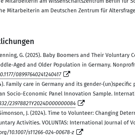
he Mitarbeiterin am Wissenschaftszentrum Berlin für S
che Mitarbeiterin am Deutschen Zentrum für Altersfrag
tlichungen
& Henning, G. (2025). Baby Boomers and Their Voluntary
dle-Aged and Older Population in Germany. Nonprofi
10.1177/08997640241240417
24). Family care in Germany and its gender-(un)specific 
an Socio-Economic Panel Innovation Sample. Internati
0.1332/23978821Y2024D000000084
 Simonson, J. (2024). Time to Volunteer: Changing Dete
untary Activities. VOLUNTAS: International Journal of 
.org/10.1007/s11266-024-00678-z