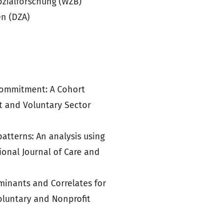
ozialforschung (WZB)
en (DZA)
 Commitment: A Cohort
t and Voluntary Sector
patterns: An analysis using
onal Journal of Care and
rminants and Correlates for
Voluntary and Nonprofit