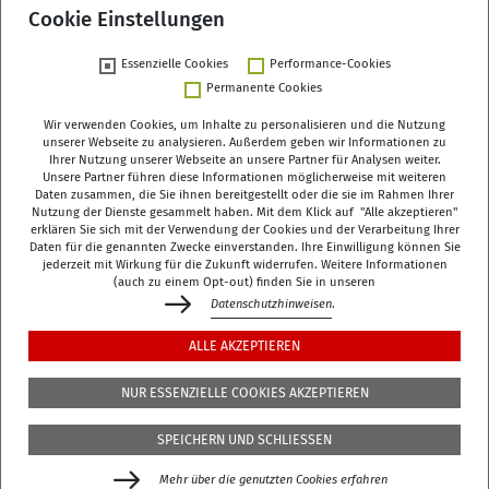
Cookie Einstellungen
Essenzielle Cookies
Performance-Cookies
Permanente Cookies
Wir verwenden Cookies, um Inhalte zu personalisieren und die Nutzung
unserer Webseite zu analysieren. Außerdem geben wir Informationen zu
Ihrer Nutzung unserer Webseite an unsere Partner für Analysen weiter.
Deutsches Zentrum für Altersfragen (DZA)
Unsere Partner führen diese Informationen möglicherweise mit weiteren
Daten zusammen, die Sie ihnen bereitgestellt oder die sie im Rahmen Ihrer
Manfred-von-Richthofen-Straße 2
Nutzung der Dienste gesammelt haben. Mit dem Klick auf "Alle akzeptieren"
12101 Berlin
erklären Sie sich mit der Verwendung der Cookies und der Verarbeitung Ihrer
Daten für die genannten Zwecke einverstanden. Ihre Einwilligung können Sie
jederzeit mit Wirkung für die Zukunft widerrufen. Weitere Informationen
dza-berlin
dza
de
(auch zu einem Opt-out) finden Sie in unseren
Datenschutzhinweisen
.
+49 (0)30 - 260740-0
ALLE AKZEPTIEREN
+49 (0)30 - 260740-33
NUR ESSENZIELLE COOKIES AKZEPTIEREN
Die Bibliothek befindet sich in der 3. Etage des
DZA
,
SPEICHERN UND SCHLIESSEN
Manfred-von-Richthofen-Str./Ecke Dudenstr.
Mehr über die genutzten Cookies erfahren
Gefördert durch das Bundesministerium für Bildung,