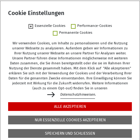
Cookie Einstellungen
Essenzielle Cookies
Performance-Cookies
Zurück
Permanente Cookies
Wir verwenden Cookies, um Inhalte zu personalisieren und die Nutzung
unserer Webseite zu analysieren. Außerdem geben wir Informationen zu
Ihrer Nutzung unserer Webseite an unsere Partner für Analysen weiter.
Unsere Partner führen diese Informationen möglicherweise mit weiteren
Deutsches Zentrum für Altersfragen (DZA)
Daten zusammen, die Sie ihnen bereitgestellt oder die sie im Rahmen Ihrer
Manfred-von-Richthofen-Straße 2
Nutzung der Dienste gesammelt haben. Mit dem Klick auf "Alle akzeptieren"
erklären Sie sich mit der Verwendung der Cookies und der Verarbeitung Ihrer
12101 Berlin
Daten für die genannten Zwecke einverstanden. Ihre Einwilligung können Sie
jederzeit mit Wirkung für die Zukunft widerrufen. Weitere Informationen
dza-berlin
dza
de
(auch zu einem Opt-out) finden Sie in unseren
Datenschutzhinweisen
.
+49 (0)30 - 260740-0
ALLE AKZEPTIEREN
+49 (0)30 - 260740-33
NUR ESSENZIELLE COOKIES AKZEPTIEREN
Die Bibliothek befindet sich in der 3. Etage des
DZA
,
SPEICHERN UND SCHLIESSEN
Manfred-von-Richthofen-Str./Ecke Dudenstr.