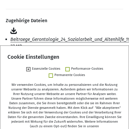
Zugehörige Dateien
Beitraege_Gerontologie_24_Sozialarbeit_und_Altenhilfe_1
37 MB
Cookie Einstellungen
Essenzielle Cookies
Performance-Cookies
Zurück
Permanente Cookies
Wir verwenden Cookies, um Inhalte zu personalisieren und die Nutzung
unserer Webseite zu analysieren. Außerdem geben wir Informationen zu
Ihrer Nutzung unserer Webseite an unsere Partner für Analysen weiter.
Unsere Partner führen diese Informationen möglicherweise mit weiteren
Deutsches Zentrum für Altersfragen (DZA)
Daten zusammen, die Sie ihnen bereitgestellt oder die sie im Rahmen Ihrer
Manfred-von-Richthofen-Straße 2
Nutzung der Dienste gesammelt haben. Mit dem Klick auf "Alle akzeptieren"
erklären Sie sich mit der Verwendung der Cookies und der Verarbeitung Ihrer
12101 Berlin
Daten für die genannten Zwecke einverstanden. Ihre Einwilligung können Sie
jederzeit mit Wirkung für die Zukunft widerrufen. Weitere Informationen
dza-berlin
dza
de
(auch zu einem Opt-out) finden Sie in unseren