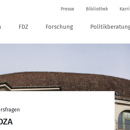
Presse
Bibliothek
Karr
n
FDZ
Forschung
Politikberatun
ersfragen
DZA