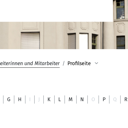
eiterinnen und Mitarbeiter
Profilseite
G
H
I
J
K
L
M
N
O
P
Q
R