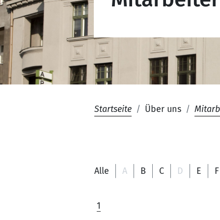
Startseite
Über uns
Mitarb
Alle
A
B
C
D
E
F
1