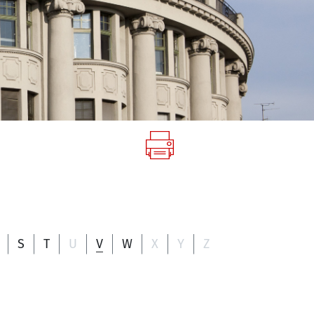
S
T
U
V
W
X
Y
Z