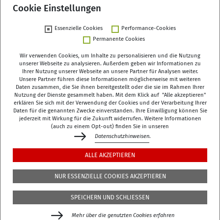
Cookie Einstellungen
Essenzielle Cookies
Performance-Cookies
Permanente Cookies
Wir verwenden Cookies, um Inhalte zu personalisieren und die Nutzung
unserer Webseite zu analysieren. Außerdem geben wir Informationen zu
Ihrer Nutzung unserer Webseite an unsere Partner für Analysen weiter.
Deutsches Zentrum für Altersfragen (DZA)
Unsere Partner führen diese Informationen möglicherweise mit weiteren
Daten zusammen, die Sie ihnen bereitgestellt oder die sie im Rahmen Ihrer
Manfred-von-Richthofen-Straße 2
Nutzung der Dienste gesammelt haben. Mit dem Klick auf "Alle akzeptieren"
12101 Berlin
erklären Sie sich mit der Verwendung der Cookies und der Verarbeitung Ihrer
Daten für die genannten Zwecke einverstanden. Ihre Einwilligung können Sie
jederzeit mit Wirkung für die Zukunft widerrufen. Weitere Informationen
dza-berlin
dza
de
(auch zu einem Opt-out) finden Sie in unseren
Datenschutzhinweisen
.
+49 (0)30 - 260740-0
ALLE AKZEPTIEREN
+49 (0)30 - 260740-33
NUR ESSENZIELLE COOKIES AKZEPTIEREN
Die Bibliothek befindet sich in der 3. Etage des
DZA
,
SPEICHERN UND SCHLIESSEN
Manfred-von-Richthofen-Str./Ecke Dudenstr.
Mehr über die genutzten Cookies erfahren
Gefördert durch das Bundesministerium für Bildung,