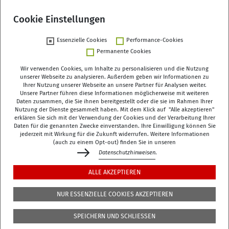
DZA-Newsletter abonnieren
Cookie Einstellungen
Essenzielle Cookies
Performance-Cookies
Permanente Cookies
Wir verwenden Cookies, um Inhalte zu personalisieren und die Nutzung
unserer Webseite zu analysieren. Außerdem geben wir Informationen zu
Ihrer Nutzung unserer Webseite an unsere Partner für Analysen weiter.
Deutsches Zentrum für Altersfragen (DZA)
Unsere Partner führen diese Informationen möglicherweise mit weiteren
Daten zusammen, die Sie ihnen bereitgestellt oder die sie im Rahmen Ihrer
Manfred-von-Richthofen-Straße 2
Nutzung der Dienste gesammelt haben. Mit dem Klick auf "Alle akzeptieren"
12101 Berlin
erklären Sie sich mit der Verwendung der Cookies und der Verarbeitung Ihrer
Daten für die genannten Zwecke einverstanden. Ihre Einwilligung können Sie
jederzeit mit Wirkung für die Zukunft widerrufen. Weitere Informationen
dza-berlin
dza
de
(auch zu einem Opt-out) finden Sie in unseren
Datenschutzhinweisen
.
+49 (0)30 - 260740-0
ALLE AKZEPTIEREN
+49 (0)30 - 260740-33
NUR ESSENZIELLE COOKIES AKZEPTIEREN
Die Bibliothek befindet sich in der 3. Etage des
DZA
,
SPEICHERN UND SCHLIESSEN
Manfred-von-Richthofen-Str./Ecke Dudenstr.