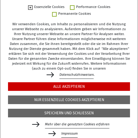
Essenzielle Cookies
Performance-Cookies
Permanente Cookies
Wir verwenden Cookies, um Inhalte zu personalisieren und die Nutzung
unserer Webseite zu analysieren. Außerdem geben wir Informationen zu
Ihrer Nutzung unserer Webseite an unsere Partner für Analysen weiter.
Deutsches Zentrum für Altersfragen (DZA)
Unsere Partner führen diese Informationen möglicherweise mit weiteren
Daten zusammen, die Sie ihnen bereitgestellt oder die sie im Rahmen Ihrer
Manfred-von-Richthofen-Straße 2
Nutzung der Dienste gesammelt haben. Mit dem Klick auf "Alle akzeptieren"
12101 Berlin
erklären Sie sich mit der Verwendung der Cookies und der Verarbeitung Ihrer
Daten für die genannten Zwecke einverstanden. Ihre Einwilligung können Sie
jederzeit mit Wirkung für die Zukunft widerrufen. Weitere Informationen
dza-berlin
dza
de
(auch zu einem Opt-out) finden Sie in unseren
Datenschutzhinweisen
.
+49 (0)30 - 260740-0
ALLE AKZEPTIEREN
+49 (0)30 - 260740-33
NUR ESSENZIELLE COOKIES AKZEPTIEREN
Die Bibliothek befindet sich in der 3. Etage des
DZA
,
SPEICHERN UND SCHLIESSEN
Manfred-von-Richthofen-Str./Ecke Dudenstr.
Mehr über die genutzten Cookies erfahren
Gefördert durch das Bundesministerium für Bildung,
Familie, Senioren, Frauen und Jugend (BMBFSFJ)
Impressum