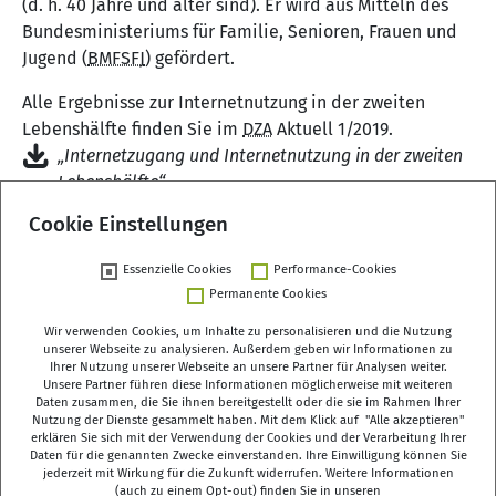
(d. h. 40 Jahre und älter sind). Er wird aus Mitteln des
Bundesministeriums für Familie, Senioren, Frauen und
Jugend (
BMFSFJ
) gefördert.
Alle Ergebnisse zur Internetnutzung in der zweiten
Lebenshälfte finden Sie im
DZA
Aktuell 1/2019.
„Internetzugang und Internetnutzung in der zweiten
Lebenshälfte“
Cookie Einstellungen
Essenzielle Cookies
Performance-Cookies
Zurück
Permanente Cookies
Wir verwenden Cookies, um Inhalte zu personalisieren und die Nutzung
unserer Webseite zu analysieren. Außerdem geben wir Informationen zu
Ihrer Nutzung unserer Webseite an unsere Partner für Analysen weiter.
Unsere Partner führen diese Informationen möglicherweise mit weiteren
Deutsches Zentrum für Altersfragen (DZA)
Daten zusammen, die Sie ihnen bereitgestellt oder die sie im Rahmen Ihrer
Manfred-von-Richthofen-Straße 2
Nutzung der Dienste gesammelt haben. Mit dem Klick auf "Alle akzeptieren"
erklären Sie sich mit der Verwendung der Cookies und der Verarbeitung Ihrer
12101 Berlin
Daten für die genannten Zwecke einverstanden. Ihre Einwilligung können Sie
jederzeit mit Wirkung für die Zukunft widerrufen. Weitere Informationen
dza-berlin
dza
de
(auch zu einem Opt-out) finden Sie in unseren