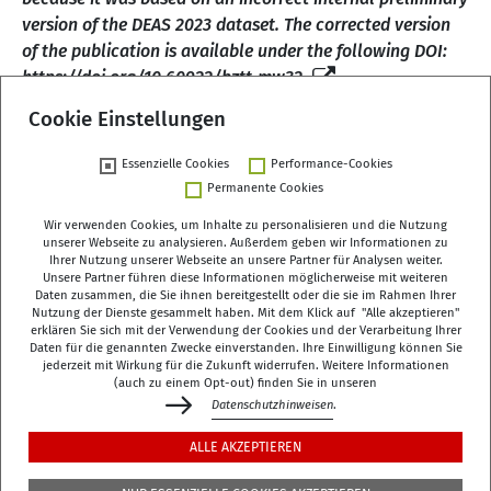
version of the DEAS 2023 dataset. The corrected version
of the publication is available under the following DOI:
https://doi.org/10.60922/bztt-mw32
Cookie Einstellungen
Essenzielle Cookies
Performance-Cookies
Zurück
Permanente Cookies
Wir verwenden Cookies, um Inhalte zu personalisieren und die Nutzung
unserer Webseite zu analysieren. Außerdem geben wir Informationen zu
Ihrer Nutzung unserer Webseite an unsere Partner für Analysen weiter.
Unsere Partner führen diese Informationen möglicherweise mit weiteren
Deutsches Zentrum für Altersfragen (DZA)
Daten zusammen, die Sie ihnen bereitgestellt oder die sie im Rahmen Ihrer
Manfred-von-Richthofen-Straße 2
Nutzung der Dienste gesammelt haben. Mit dem Klick auf "Alle akzeptieren"
erklären Sie sich mit der Verwendung der Cookies und der Verarbeitung Ihrer
12101 Berlin
Daten für die genannten Zwecke einverstanden. Ihre Einwilligung können Sie
jederzeit mit Wirkung für die Zukunft widerrufen. Weitere Informationen
dza-berlin
dza
de
(auch zu einem Opt-out) finden Sie in unseren
Datenschutzhinweisen
.
+49 (0)30 - 260740-0
ALLE AKZEPTIEREN
+49 (0)30 - 260740-33