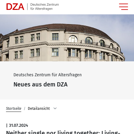
Springe zum Hauptinhalt
Deutsches Zentrum für Altersfragen
Neues aus dem DZA
Startseite
Detailansicht
|
31.07.2024
Neither single nor living together: Living-