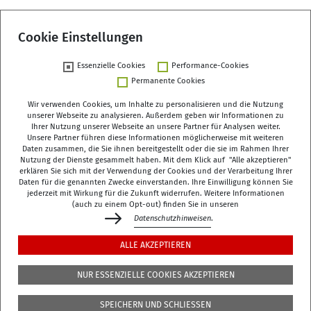
Cookie Einstellungen
Essenzielle Cookies
Performance-Cookies
Zurück
Permanente Cookies
Wir verwenden Cookies, um Inhalte zu personalisieren und die Nutzung
unserer Webseite zu analysieren. Außerdem geben wir Informationen zu
Ihrer Nutzung unserer Webseite an unsere Partner für Analysen weiter.
Unsere Partner führen diese Informationen möglicherweise mit weiteren
Deutsches Zentrum für Altersfragen (DZA)
Daten zusammen, die Sie ihnen bereitgestellt oder die sie im Rahmen Ihrer
Manfred-von-Richthofen-Straße 2
Nutzung der Dienste gesammelt haben. Mit dem Klick auf "Alle akzeptieren"
erklären Sie sich mit der Verwendung der Cookies und der Verarbeitung Ihrer
12101 Berlin
Daten für die genannten Zwecke einverstanden. Ihre Einwilligung können Sie
jederzeit mit Wirkung für die Zukunft widerrufen. Weitere Informationen
dza-berlin
dza
de
(auch zu einem Opt-out) finden Sie in unseren
Datenschutzhinweisen
.
+49 (0)30 - 260740-0
ALLE AKZEPTIEREN
+49 (0)30 - 260740-33
NUR ESSENZIELLE COOKIES AKZEPTIEREN
Die Bibliothek befindet sich in der 3. Etage des
DZA
,
SPEICHERN UND SCHLIESSEN
Manfred-von-Richthofen-Str./Ecke Dudenstr.