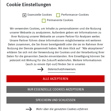
Cookie Einstellungen
Essenzielle Cookies
Performance-Cookies
Zurück
Permanente Cookies
Wir verwenden Cookies, um Inhalte zu personalisieren und die Nutzung
unserer Webseite zu analysieren. Außerdem geben wir Informationen zu
Ihrer Nutzung unserer Webseite an unsere Partner für Analysen weiter.
Unsere Partner führen diese Informationen möglicherweise mit weiteren
Deutsches Zentrum für Altersfragen (DZA)
Daten zusammen, die Sie ihnen bereitgestellt oder die sie im Rahmen Ihrer
Manfred-von-Richthofen-Straße 2
Nutzung der Dienste gesammelt haben. Mit dem Klick auf "Alle akzeptieren"
erklären Sie sich mit der Verwendung der Cookies und der Verarbeitung Ihrer
12101 Berlin
Daten für die genannten Zwecke einverstanden. Ihre Einwilligung können Sie
jederzeit mit Wirkung für die Zukunft widerrufen. Weitere Informationen
dza-berlin
dza
de
(auch zu einem Opt-out) finden Sie in unseren
Datenschutzhinweisen
.
+49 (0)30 - 260740-0
ALLE AKZEPTIEREN
+49 (0)30 - 260740-33
NUR ESSENZIELLE COOKIES AKZEPTIEREN
Die Bibliothek befindet sich in der 3. Etage des
DZA
,
SPEICHERN UND SCHLIESSEN
Manfred-von-Richthofen-Str./Ecke Dudenstr.
Mehr über die genutzten Cookies erfahren