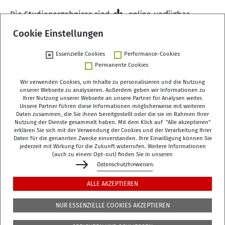
Die Studienergebnisse sind
online
verfügbar.
Cookie Einstellungen
Essenzielle Cookies
Performance-Cookies
Zurück
Permanente Cookies
Wir verwenden Cookies, um Inhalte zu personalisieren und die Nutzung
unserer Webseite zu analysieren. Außerdem geben wir Informationen zu
Ihrer Nutzung unserer Webseite an unsere Partner für Analysen weiter.
Unsere Partner führen diese Informationen möglicherweise mit weiteren
Deutsches Zentrum für Altersfragen (DZA)
Daten zusammen, die Sie ihnen bereitgestellt oder die sie im Rahmen Ihrer
Manfred-von-Richthofen-Straße 2
Nutzung der Dienste gesammelt haben. Mit dem Klick auf "Alle akzeptieren"
erklären Sie sich mit der Verwendung der Cookies und der Verarbeitung Ihrer
12101 Berlin
Daten für die genannten Zwecke einverstanden. Ihre Einwilligung können Sie
jederzeit mit Wirkung für die Zukunft widerrufen. Weitere Informationen
dza-berlin
dza
de
(auch zu einem Opt-out) finden Sie in unseren
Datenschutzhinweisen
.
+49 (0)30 - 260740-0
ALLE AKZEPTIEREN
+49 (0)30 - 260740-33
NUR ESSENZIELLE COOKIES AKZEPTIEREN
Die Bibliothek befindet sich in der 3. Etage des
DZA
,