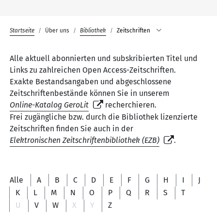
Startseite
Über uns
Bibliothek
Zeitschriften
Alle aktuell abonnierten und subskribierten Titel und
Links zu zahlreichen Open Access-Zeitschriften.
Exakte Bestandsangaben und abgeschlossene
Zeitschriftenbestände können Sie in unserem
Online-Katalog GeroLit
recherchieren.
Frei zugängliche bzw. durch die Bibliothek lizenzierte
Zeitschriften finden Sie auch in der
Elektronischen Zeitschriftenbibliothek (EZB)
.
Alle
A
B
C
D
E
F
G
H
I
J
K
L
M
N
O
P
Q
R
S
T
U
V
W
X
Y
Z