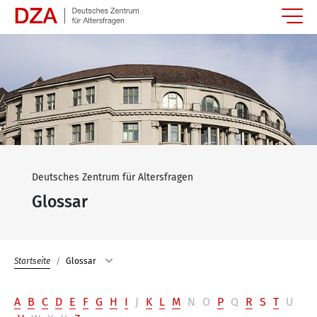
Springe zum Hauptinhalt
Deutsches Zentrum für Altersfragen
Glossar
Startseite
Glossar
A
B
C
D
E
F
G
H
I
J
K
L
M
N
O
P
Q
R
S
T
U