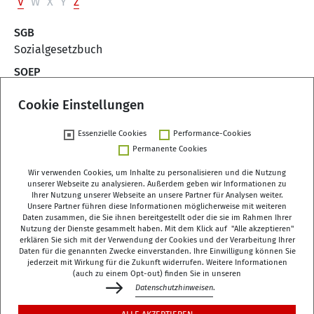
V
W
X
Y
Z
SGB
Sozialgesetzbuch
SOEP
Sozio-oekonomisches Panel
Cookie Einstellungen
SUF
Scientific Use File
Essenzielle Cookies
Performance-Cookies
Permanente Cookies
Wir verwenden Cookies, um Inhalte zu personalisieren und die Nutzung
unserer Webseite zu analysieren. Außerdem geben wir Informationen zu
Ihrer Nutzung unserer Webseite an unsere Partner für Analysen weiter.
Unsere Partner führen diese Informationen möglicherweise mit weiteren
Deutsches Zentrum für Altersfragen (DZA)
Daten zusammen, die Sie ihnen bereitgestellt oder die sie im Rahmen Ihrer
Manfred-von-Richthofen-Straße 2
Nutzung der Dienste gesammelt haben. Mit dem Klick auf "Alle akzeptieren"
erklären Sie sich mit der Verwendung der Cookies und der Verarbeitung Ihrer
12101 Berlin
Daten für die genannten Zwecke einverstanden. Ihre Einwilligung können Sie
jederzeit mit Wirkung für die Zukunft widerrufen. Weitere Informationen
dza-berlin
dza
de
(auch zu einem Opt-out) finden Sie in unseren
Datenschutzhinweisen
.
+49 (0)30 - 260740-0