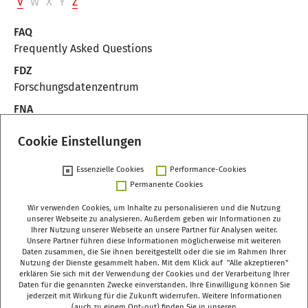
V
W
X
Y
Z
FAQ
Frequently Asked Questions
FDZ
Forschungsdatenzentrum
FNA
Forschungsnetzwerk Alterssicherung
Cookie Einstellungen
FWS
Deutscher Freiwilligensurvey
Essenzielle Cookies
Performance-Cookies
Permanente Cookies
Wir verwenden Cookies, um Inhalte zu personalisieren und die Nutzung
unserer Webseite zu analysieren. Außerdem geben wir Informationen zu
Ihrer Nutzung unserer Webseite an unsere Partner für Analysen weiter.
Unsere Partner führen diese Informationen möglicherweise mit weiteren
Deutsches Zentrum für Altersfragen (DZA)
Daten zusammen, die Sie ihnen bereitgestellt oder die sie im Rahmen Ihrer
Manfred-von-Richthofen-Straße 2
Nutzung der Dienste gesammelt haben. Mit dem Klick auf "Alle akzeptieren"
erklären Sie sich mit der Verwendung der Cookies und der Verarbeitung Ihrer
12101 Berlin
Daten für die genannten Zwecke einverstanden. Ihre Einwilligung können Sie
jederzeit mit Wirkung für die Zukunft widerrufen. Weitere Informationen
(auch zu einem Opt-out) finden Sie in unseren