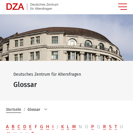
Springe zum Hauptinhalt
Deutsches Zentrum für Altersfragen
Glossar
Startseite
Glossar
A
B
C
D
E
F
G
H
I
J
K
L
M
N
O
P
Q
R
S
T
U