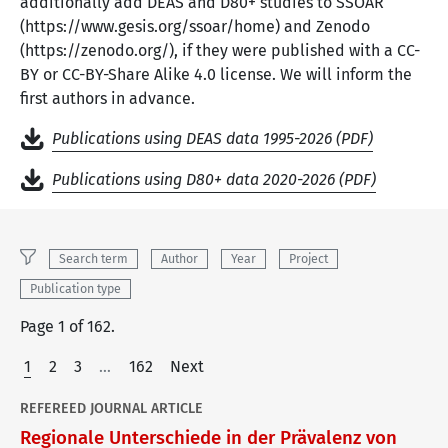
additionally add DEAS and D80+ studies to SSOAR
(https://www.gesis.org/ssoar/home) and Zenodo
(https://zenodo.org/), if they were published with a CC-
BY or CC-BY-Share Alike 4.0 license. We will inform the
first authors in advance.
Publications using DEAS data 1995-2026 (PDF)
Publications using D80+ data 2020-2026 (PDF)
Search term
Author
Year
Project
Publication type
Page 1 of 162.
1
2
3
…
162
Next
REFEREED JOURNAL ARTICLE
Regionale Unterschiede in der Prävalenz von