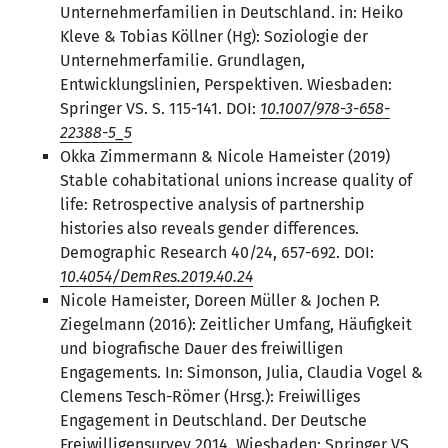
Unternehmerfamilien in Deutschland. in: Heiko
Kleve & Tobias Köllner (Hg): Soziologie der
Unternehmerfamilie. Grundlagen,
Entwicklungslinien, Perspektiven. Wiesbaden:
Springer VS. S. 115-141. DOI:
10.1007/978-3-658-
22388-5_5
Okka Zimmermann & Nicole Hameister (2019)
Stable cohabitational unions increase quality of
life: Retrospective analysis of partnership
histories also reveals gender differences.
Demographic Research 40/24, 657-692. DOI:
10.4054/DemRes.2019.40.24
Nicole Hameister, Doreen Müller & Jochen P.
Ziegelmann (2016): Zeitlicher Umfang, Häufigkeit
und biografische Dauer des freiwilligen
Engagements. In: Simonson, Julia, Claudia Vogel &
Clemens Tesch-Römer (Hrsg.): Freiwilliges
Engagement in Deutschland. Der Deutsche
Freiwilligensurvey 2014. Wiesbaden: Springer VS.