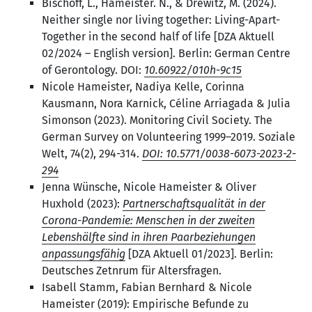
Bischoff, L., Hameister. N., & Drewitz, M. (2024).
Neither single nor living together: Living-Apart-
Together in the second half of life [DZA Aktuell
02/2024 – English version]. Berlin: German Centre
of Gerontology. DOI:
10.60922/010h-9c15
Nicole Hameister, Nadiya Kelle, Corinna
Kausmann, Nora Karnick, Céline Arriagada & Julia
Simonson (2023). Monitoring Civil Society. The
German Survey on Volunteering 1999–2019. Soziale
Welt, 74(2), 294-314.
DOI: 10.5771/0038-6073-2023-2-
294
Jenna Wünsche, Nicole Hameister & Oliver
Huxhold (2023):
Partnerschaftsqualität in der
Corona-Pandemie: Menschen in der zweiten
Lebenshälfte sind in ihren Paarbeziehungen
anpassungsfähig
[DZA Aktuell 01/2023]. Berlin:
Deutsches Zetnrum für Altersfragen.
Isabell Stamm, Fabian Bernhard & Nicole
Hameister (2019): Empirische Befunde zu