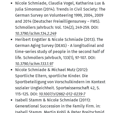
Nicole Schmiade, Claudia Vogel, Katharina Lux &
Julia Simonson (2014). Trends in Civil Society: The
German Survey on Volunteering 1999, 2004, 2009
and 2014 (Deutscher Freiwilligensurvey – FWS).
Schmollers Jahrbuch: Vol. 134(2), 249-259. DOI:
10.3790/schm.134.2.249
Heribert Engstler & Nicole Schmiade (2013). The
German Aging Survey (DEAS) -
A longitudinal and
time-series study of people in the second half of
life
. Schmollers Jahrbuch, 133(1), 97-107. DOI:
10.3790/schm.133.1.97
Nicole Schmiade & Michael Mutz (2012):
Sportliche Eltern, sportliche Kinder. Die
Sportbeteiligung von Vorschulkindern im Kontext
sozialer Ungleichheit. Sportwissenschaft 42, S.
115–125. DOI:
10.1007/s12662-012-0239-7
Isabell Stamm & Nicole Schmiade (2011):
Generational Succession in the Family Firm. in:
Isabell Stamm, Martin Kohli & Peter Breitschmid