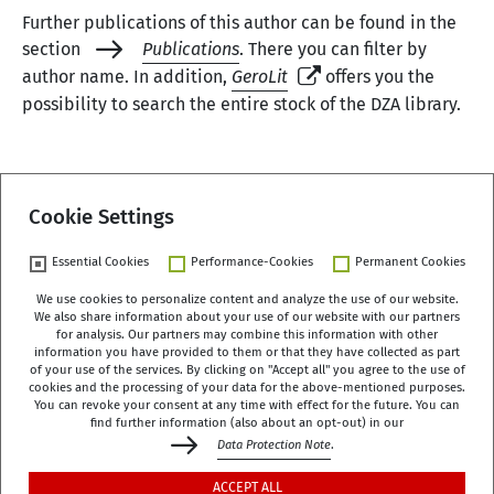
Further publications of this author can be found in the
section
Publications
. There you can filter by
author name. In addition,
GeroLit
offers you the
possibility to search the entire stock of the DZA library.
Back
Cookie Settings
Essential Cookies
Performance-Cookies
Permanent Cookies
We use cookies to personalize content and analyze the use of our website.
We also share information about your use of our website with our partners
German Centre of Gerontology (DZA)
for analysis. Our partners may combine this information with other
Manfred-von-Richthofen-Straße 2
information you have provided to them or that they have collected as part
of your use of the services. By clicking on "Accept all" you agree to the use of
12101 Berlin
cookies and the processing of your data for the above-mentioned purposes.
You can revoke your consent at any time with effect for the future. You can
dza-berlin
dza
de
find further information (also about an opt-out) in our
Data Protection Note
.
+49 (0)30 - 260740-0
ACCEPT ALL